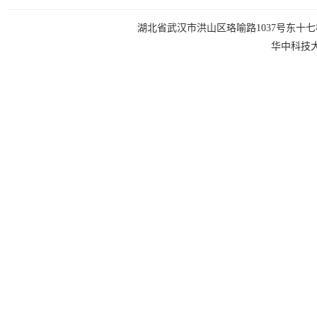
湖北省武汉市洪山区珞喻路1037号东十七楼 电话：0
华中科技